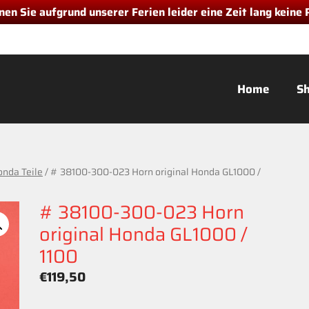
nnen Sie aufgrund unserer Ferien leider eine Zeit lang keine
Home
S
onda Teile
/ # 38100-300-023 Horn original Honda GL1000 /
# 38100-300-023 Horn
original Honda GL1000 /
1100
€
119,50