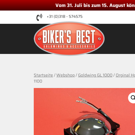
Vom 31. Juli bis zum 15. August kö
Zum
+31 (0)318 - 574575
Inhalt
springen
Startseite
/
Webshop
/
Goldwing GL 1000
/
Orginal H
1100