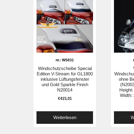
nr.: WS031
Windschutzscheibe Special
Edition V-Stream für GL1800
Windschu
inklusive Lüftungsfenster
ohne Be
und Gold Sparkle Finish
(N2003
N20014
Height:
Width:
€
415,01
Weiterlesen
W