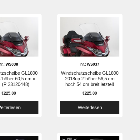
nr.: WS038
nr.: WS037
tzscheibe GL1800
Windschutzscheibe GL1800
″höher 60,5 cm x
2018up 2″höher 56,5 cm
 (P 23120448)
hoch 54 cm breit letzte!!
€
225,00
€
225,00
eiterlesen
Weiterlesen