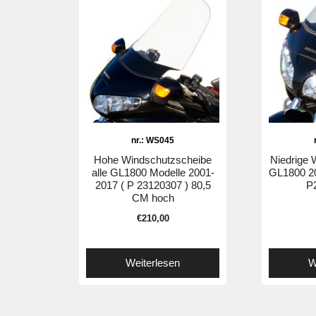
nr.: WS045
Hohe Windschutzscheibe
Niedrige 
alle GL1800 Modelle 2001-
GL1800 20
2017 ( P 23120307 ) 80,5
P
CM hoch
€
210,00
Weiterlesen
W