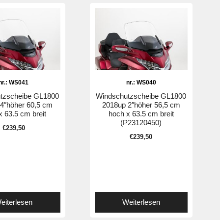
nr.: WS041
nr.: WS040
tzscheibe GL1800
Windschutzscheibe GL1800
4″höher 60,5 cm
2018up 2″höher 56,5 cm
x 63.5 cm breit
hoch x 63.5 cm breit
(P23120450)
€
239,50
€
239,50
eiterlesen
Weiterlesen