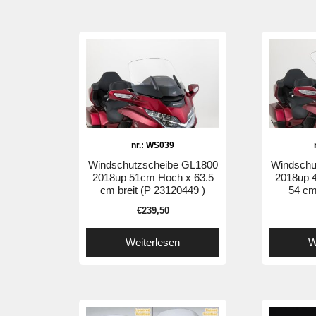
nr.: WS039
Windschutzscheibe GL1800
Windschu
2018up 51cm Hoch x 63.5
2018up 4
cm breit (P 23120449 )
54 cm
€
239,50
Weiterlesen
W