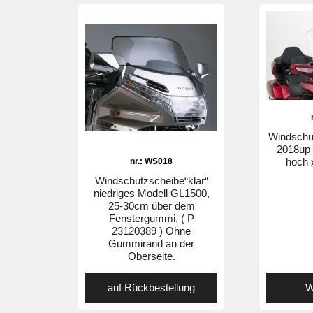
Windschu
2018up 
hoch 
nr.: WS018
Windschutzscheibe“klar“
niedriges Modell GL1500,
25-30cm über dem
Fenstergummi. ( P
23120389 ) Ohne
Gummirand an der
Oberseite.
auf Rückbestellung
W