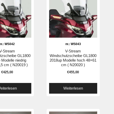
nr.: WS042
nr.: WS043
V-Stream
V-Stream
tzscheibe GL1800
Windschutzscheibe GL1800
 Modelle niedrig
2018up Modelle hoch 48×61
,5 cm ( N20019 )
cm ( N20020 )
€
425,00
€
455,00
eiterlesen
Weiterlesen