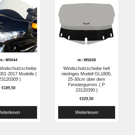
nr.: WS044
nr.: WS028
Windschutzscheibe
Windschutzscheibe hell
01-2017 Modelle (
niedriges Modell GL1800,
23120309 )
25-30cm über dem
Fenstergummi. ( P
€
189,50
23120390 )
€
229,50
eiterlesen
Weiterlesen