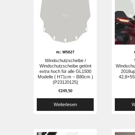
nr.: WS027
Windschutzscheibe /
Windschutzscheibe getönt
Windschu
extra hoch für alle GL1500
2018up
Modelle ( H71cm – B80cm )
42,8×55
(P23120125)
€
249,50
Weiterlesen
W