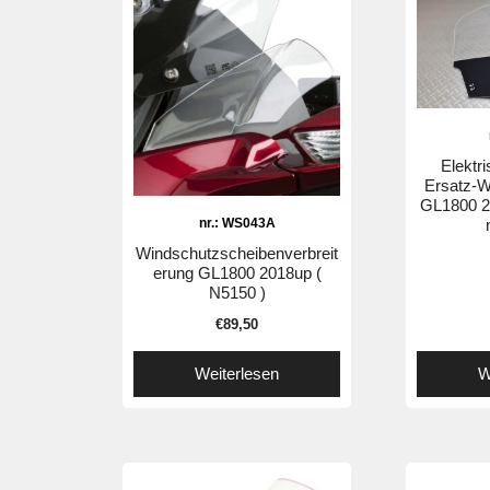
Elektri
Ersatz-W
GL1800 2
nr.: WS043A
Windschutzscheibenverbreit
erung GL1800 2018up (
N5150 )
€
89,50
Weiterlesen
W