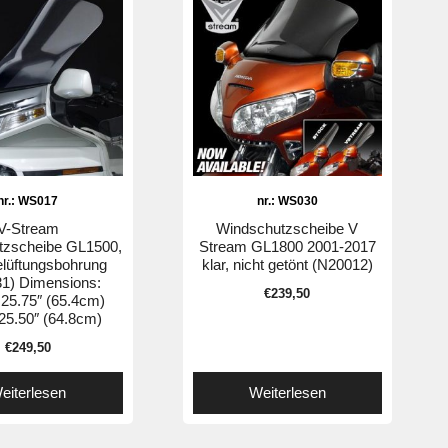
nr.: WS017
nr.: WS030
V-Stream
Windschutzscheibe V
tzscheibe GL1500,
Stream GL1800 2001-2017
lüftungsbohrung
klar, nicht getönt (N20012)
1) Dimensions:
€
239,50
 25.75″ (65.4cm)
 25.50″ (64.8cm)
€
249,50
eiterlesen
Weiterlesen