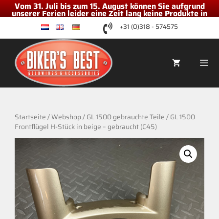
Vom 31. Juli bis zum 15. August können Sie aufgrund
unserer Ferien leider eine Zeit lang keine Produkte in
unserem Shop bestellen
Zum
+31 (0)318 - 574575
nl
en
de
Inhalt
springen
Me
Startseite
/
Webshop
/
GL 1500 gebrauchte Teile
/ GL 1500
Frontflügel H-Stück in beige – gebraucht (C45)