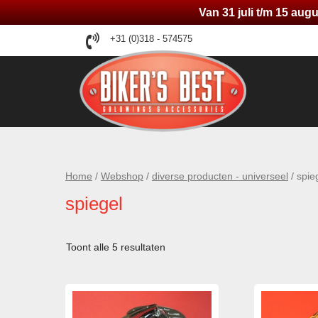
Van 31 juli t/m 15 au
Ga
+31 (0)318 - 574575
naar
de
inhoud
Home
/
Webshop
/
diverse producten - universeel
/ spie
spiegel
Toont alle 5 resultaten