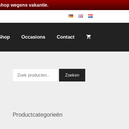
 shop wegens vakantie.
de
en
nl
Shop
Occasions
Contact
Zoeken
Zoeken
naar:
Productcategorieën