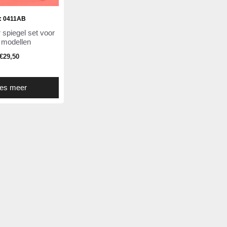
.: 0411AB
 spiegel set voor
e modellen
€
29,50
es meer