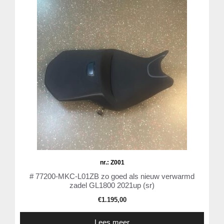
nr.: Z001
# 77200-MKC-L01ZB zo goed als nieuw verwarmd
zadel GL1800 2021up (sr)
€
1.195,00
Lees meer