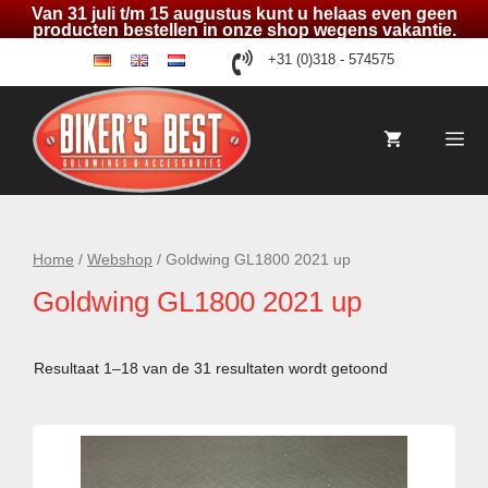
Van 31 juli t/m 15 augustus kunt u helaas even geen
producten bestellen in onze shop wegens vakantie.
Ga
+31 (0)318 - 574575
de
en
nl
naar
de
inhoud
Me
Home
/
Webshop
/ Goldwing GL1800 2021 up
Goldwing GL1800 2021 up
Resultaat 1–18 van de 31 resultaten wordt getoond