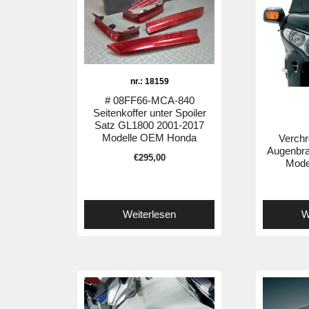
nr.: 18159
# 08FF66-MCA-840
Seitenkoffer unter Spoiler
Satz GL1800 2001-2017
Modelle OEM Honda
Verch
Augenbr
€
295,00
Mode
Weiterlesen
W