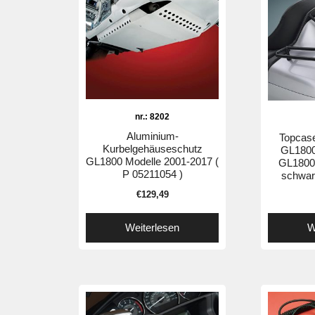
nr.: 8202
Aluminium-
Topcas
Kurbelgehäuseschutz
GL1800
GL1800 Modelle 2001-2017 (
GL1800
P 05211054 )
schwar
€
129,49
Weiterlesen
W