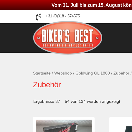
Vom 31. Juli bis zum 15. August kön
Zum
+31 (0)318 - 574575
Inhalt
springen
Startseite
/
Webshop
/
Goldwing GL 1800
/
Zubehör
/
Zubehör
Ergebnisse 37 – 54 von 134 werden angezeigt