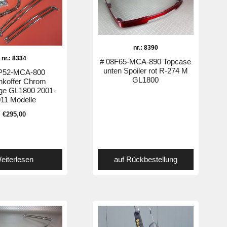
nr.: 8390
nr.: 8334
# 08F65-MCA-890 Topcase
unten Spoiler rot R-274 M
P52-MCA-800
GL1800
nkoffer Chrom
ge GL1800 2001-
11 Modelle
€
295,00
eiterlesen
auf Rückbestellung