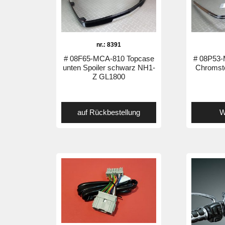
nr.: 8391
# 08F65-MCA-810 Topcase
# 08P53
unten Spoiler schwarz NH1-
Chromst
Z GL1800
auf Rückbestellung
W