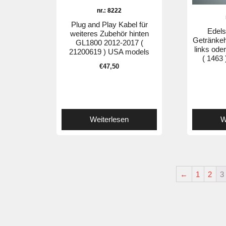
nr.: 8222
Plug and Play Kabel für
Edels
weiteres Zubehör hinten
Getränkeh
GL1800 2012-2017 (
links ode
21200619 ) USA models
( 1463 
€
47,50
Weiterlesen
W
←
1
2
3