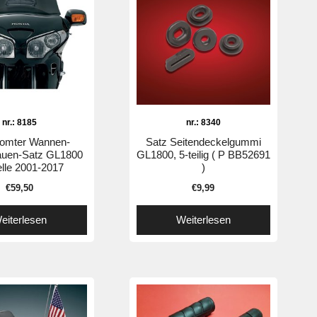
nr.: 8185
nr.: 8340
romter Wannen-
Satz Seitendeckelgummi
auen-Satz GL1800
GL1800, 5-teilig ( P BB52691
lle 2001-2017
)
€
59,50
€
9,99
eiterlesen
Weiterlesen