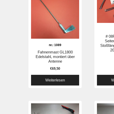
# 08
Seite
nr.: 1089
Stoßfän
20
Fahnenmast GL1800
Edelstahl, montiert über
Antenne
€
69,50
Weiterlesen
W