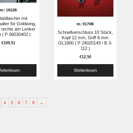
nr.: 1922B
tahlbecher mit
alter für Goldwing,
nr.: 0170B
r rechts am Lenker
Schnellverschluss 10 Stück,
) ( P 06030402 )
Kopf 12 mm, Griff 8 mm
GL1800 ( P 24020149 / B 3-
€
109,51
112 )
€
12,50
eiterlesen
Weiterlesen
4
5
6
7
8
→