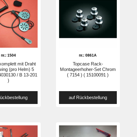
nr.: 1504
nr.: 0861A
komplett mit Draht
Topcase Rack-
wing (pro Helm) 5
Montageerhoher-Set Chrom
44030130 / B 13-201
( 7154 ) ( 15100091 )
)
Rückbestellung
auf Rückbestellung