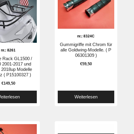
nr.: 8324C
Gummigriffe mit Chrom für
alle Goldwing-Modelle. ( P
nr.: 8261
06301309 )
e Rack GL1500 /
 2001-2017 und
€
59,50
 2018up Modelle
z ( P15100327 )
€
149,50
eiterlesen
Weiterlesen