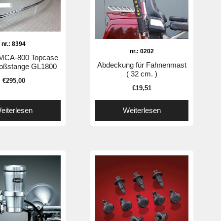
nr.: 8394
nr.: 0202
-MCA-800 Topcase
Abdeckung für Fahnenmast
oßstange GL1800
( 32 cm. )
€
295,00
€
19,51
eiterlesen
Weiterlesen