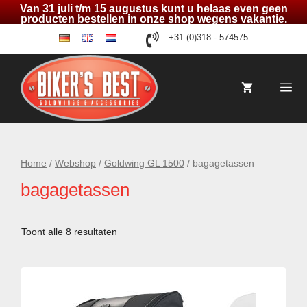
Van 31 juli t/m 15 augustus kunt u helaas even geen
producten bestellen in onze shop wegens vakantie.
Ga
+31 (0)318 - 574575
de
en
nl
naar
de
inhoud
Me
Home
/
Webshop
/
Goldwing GL 1500
/ bagagetassen
bagagetassen
Toont alle 8 resultaten