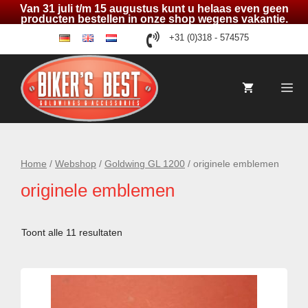
Van 31 juli t/m 15 augustus kunt u helaas even geen
producten bestellen in onze shop wegens vakantie.
Ga
+31 (0)318 - 574575
de
en
nl
naar
de
inhoud
Me
Home
/
Webshop
/
Goldwing GL 1200
/ originele emblemen
originele emblemen
Toont alle 11 resultaten