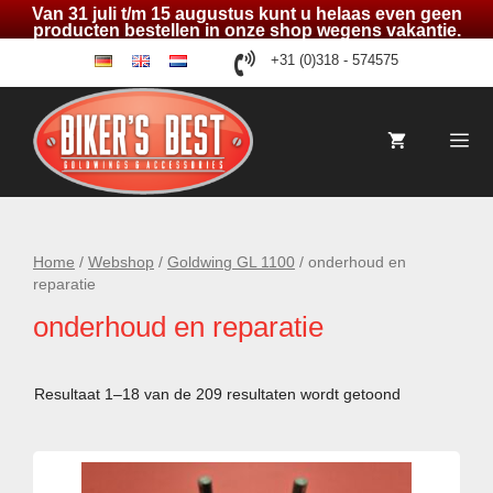
Van 31 juli t/m 15 augustus kunt u helaas even geen
producten bestellen in onze shop wegens vakantie.
Ga
+31 (0)318 - 574575
de
en
nl
naar
de
inhoud
Me
Home
/
Webshop
/
Goldwing GL 1100
/ onderhoud en
reparatie
onderhoud en reparatie
Resultaat 1–18 van de 209 resultaten wordt getoond