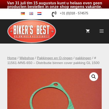
Van 31 juli t/m 15 augustus kunt u helaas even geen
producten bestellen in onze shop wegens vakantie.
Ga
+31 (0)318 - 574575
de
en
nl
naar
de
inhoud
Me
Home
/
Webshop
/
Pakkingen en O-ringen
/
pakkingen
/ #
11561-MN5-650 – Distributie binnen cover pakking GL 1500