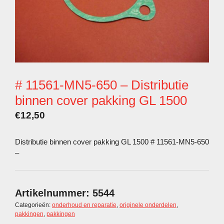
# 11561-MN5-650 – Distributie
binnen cover pakking GL 1500
€
12,50
Distributie binnen cover pakking GL 1500 # 11561-MN5-650
–
Artikelnummer:
5544
Categorieën:
onderhoud en reparatie
,
originele onderdelen
,
pakkingen
,
pakkingen