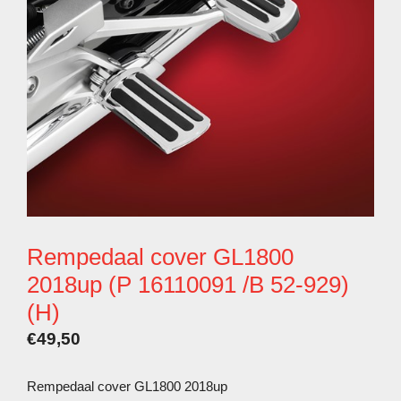
Rempedaal cover GL1800
2018up (P 16110091 /B 52-929)
(H)
€
49,50
Rempedaal cover GL1800 2018up