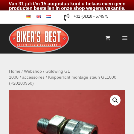
Van 31 juli t/m 15 augustus kunt u helaas even geen
producten bestellen in onze shop wegens vakantie.
Ga
+31 (0)318 - 574575
de
en
nl
naar
de
inhoud
Me
Home
/
Webshop
/
Goldwing GL
1000
/
accessoires
/ Knipperlicht montage steun GL1000
(P20200950)