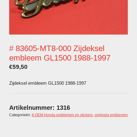
# 83605-MT8-000 Zijdeksel
embleem GL1500 1988-1997
€
59,50
Zijdeksel embleem GL1500 1988-1997
Artikelnummer:
1316
Categorieën:
# OEM Honda emblemen en stickers
,
originele emblemen