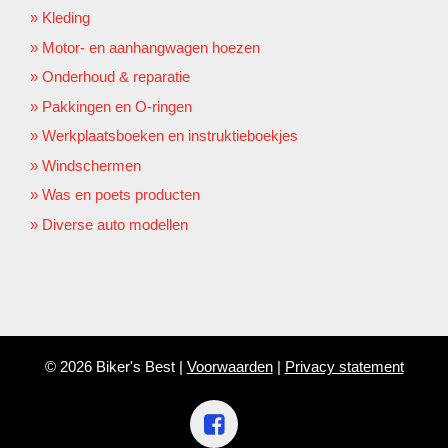
Kleding
Motor- en aanhangwagen hoezen
Onderhoud & reparatie
Pakkingen en O-ringen
Werkplaatsboeken en instruktieboekjes
Windschermen
Was en poets producten
Diverse auto modellen
© 2026 Biker's Best |
Voorwaarden
|
Privacy statement