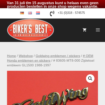
Van 31 juli t/m 15 augustus kunt u helaas even geen
producten bestellen in onze shop wegens vakantie.
Ga
+31 (0)318 - 574575
de
en
nl
naar
de
inhoud
Me
Home
/
Webshop
/
Goldwing emblemen / stickers
/
# OEM
Honda emblemen en stickers
/ # 83605-MT8-000 Zijdeksel
embleem GL1500 1988-1997