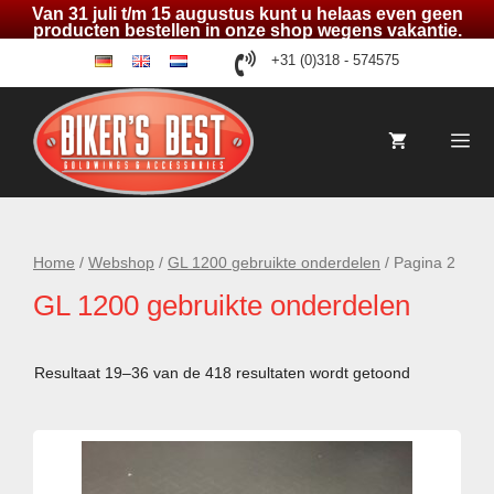
Van 31 juli t/m 15 augustus kunt u helaas even geen
producten bestellen in onze shop wegens vakantie.
Ga
+31 (0)318 - 574575
de
en
nl
naar
de
inhoud
Me
Home
/
Webshop
/
GL 1200 gebruikte onderdelen
/ Pagina 2
GL 1200 gebruikte onderdelen
Resultaat 19–36 van de 418 resultaten wordt getoond