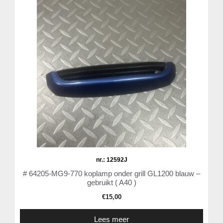
nr.: 12592J
# 64205-MG9-770 koplamp onder grill GL1200 blauw –
gebruikt ( A40 )
€
15,00
Lees meer