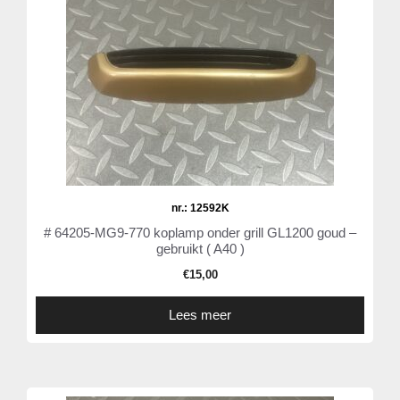
nr.: 12592K
# 64205-MG9-770 koplamp onder grill GL1200 goud –
gebruikt ( A40 )
€
15,00
Lees meer