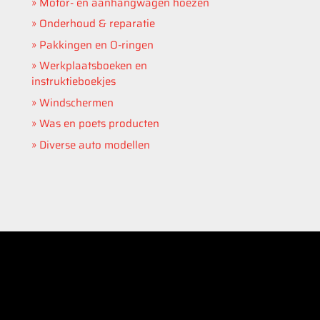
Motor- en aanhangwagen hoezen
Onderhoud & reparatie
Pakkingen en O-ringen
Werkplaatsboeken en
instruktieboekjes
Windschermen
Was en poets producten
Diverse auto modellen