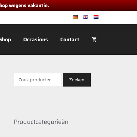
 shop wegens vakantie.
de
en
nl
Shop
Occasions
Contact
Zoeken
Zoeken
naar:
Productcategorieën