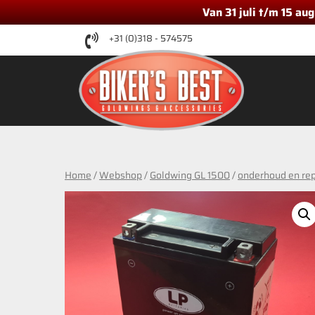
Van 31 juli t/m 15 au
Ga
+31 (0)318 - 574575
naar
de
inhoud
Home
/
Webshop
/
Goldwing GL 1500
/
onderhoud en rep