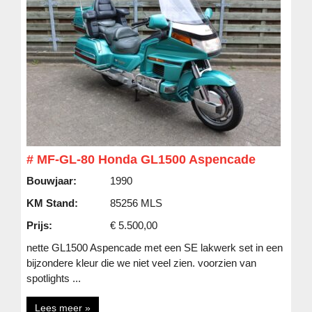
# MF-GL-80 Honda GL1500 Aspencade
Bouwjaar:
1990
KM Stand:
85256 MLS
Prijs:
€ 5.500,00
nette GL1500 Aspencade met een SE lakwerk set in een
bijzondere kleur die we niet veel zien. voorzien van
spotlights ...
Lees meer »