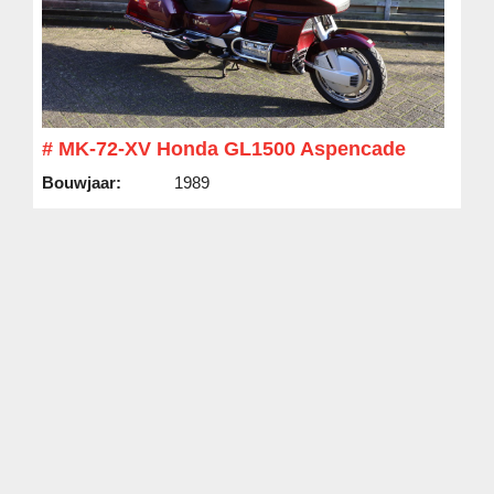
# MK-72-XV Honda GL1500 Aspencade
Bouwjaar:
1989
KM Stand:
128228 km
Prijs:
€ 4.250,00
nette vrijwel originele GL1500 deze motorfiets is door ons
compleet aangepakt nieuwe balhoofd lagers schokbreker
gereviseerd en nog veel meer ...
Lees meer »