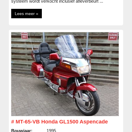
systeem wordt verkocht inclusief afleverbeurt ...
Lees meer »
# MT-65-VB Honda GL1500 Aspencade
Bouwjaar:
1995